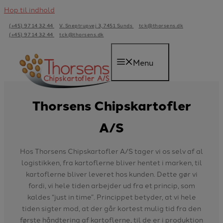
Hop til indhold
(+45) 97 14 32 44
V. Sneptrupvej 3, 7451 Sunds
tck@thorsens.dk
(+45) 97 14 32 44
tck@thorsens.dk
Menu
Thorsens Chipskartofler
A/S
Hos Thorsens Chipskartofler A/S tager vi os selv af al
logistikken, fra kartoflerne bliver hentet i marken, til
kartoflerne bliver leveret hos kunden. Dette gør vi
fordi, vi hele tiden arbejder ud fra et princip, som
kaldes “just in time”. Princippet betyder, at vi hele
tiden sigter mod, at der går kortest mulig tid fra den
første håndtering af kartoflerne, til de er i produktion