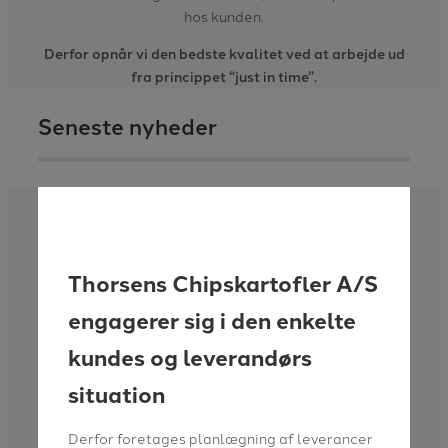
hos kunden.
Derfor opnår vi den bedste kvalitet ved at arbejde ud
fra princippet “just in time”.
Seneste nyheder
Thorsens Chipskartofler A/S
engagerer sig i den enkelte
kundes og leverandørs
situation
Derfor foretages planlægning af leverancer