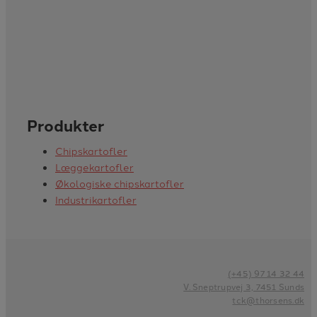
Produkter
Chipskartofler
Læggekartofler
Økologiske chipskartofler
Industrikartofler
(+45) 97 14 32 44
V. Sneptrupvej 3, 7451 Sunds
tck@thorsens.dk