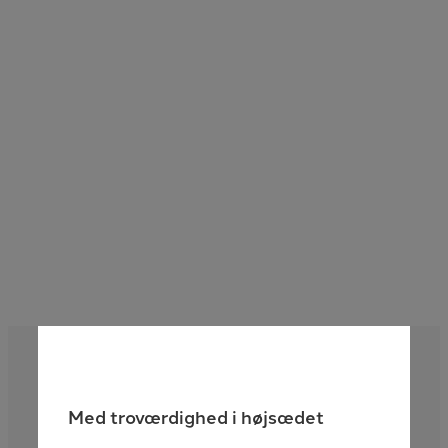
Læs mere her
Med troværdighed i højsædet