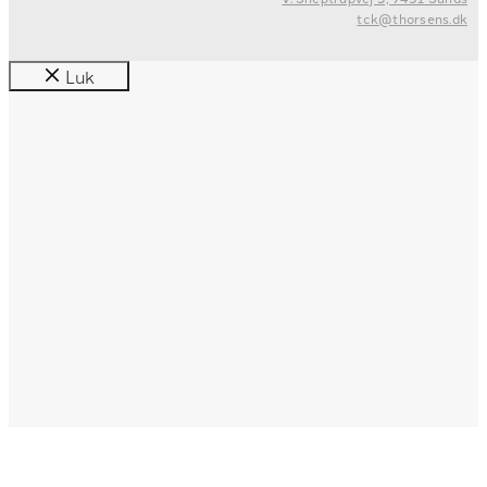
tck@thorsens.dk
Luk