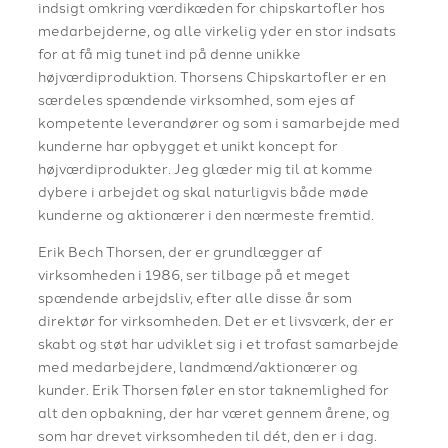
indsigt omkring værdikæden for chipskartofler hos
medarbejderne, og alle virkelig yder en stor indsats
for at få mig tunet ind på denne unikke
højværdiproduktion. Thorsens Chipskartofler er en
særdeles spændende virksomhed, som ejes af
kompetente leverandører og som i samarbejde med
kunderne har opbygget et unikt koncept for
højværdiprodukter. Jeg glæder mig til at komme
dybere i arbejdet og skal naturligvis både møde
kunderne og aktionærer i den nærmeste fremtid.
Erik Bech Thorsen, der er grundlægger af
virksomheden i 1986, ser tilbage på et meget
spændende arbejdsliv, efter alle disse år som
direktør for virksomheden. Det er et livsværk, der er
skabt og støt har udviklet sig i et trofast samarbejde
med medarbejdere, landmænd/aktionærer og
kunder. Erik Thorsen føler en stor taknemlighed for
alt den opbakning, der har været gennem årene, og
som har drevet virksomheden til dét, den er i dag.