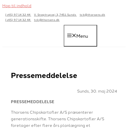
Hop til indhold
(+45) 97 14 32 44
V. Sneptrupvej 3, 7451 Sunds
tck@thorsens.dk
(+45) 97 14 32 44
tck@thorsens.dk
Menu
Pressemeddelelse
Sunds, 30. maj 2024
PRESSEMEDDELELSE
Thorsens Chipskartofler A/S præsenterer
generationsskifte. Thorsens Chipskartofler A/S
foretager efter flere års planlægning et