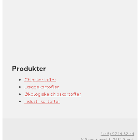
Produkter
Chipskartofler
Læggekartofler
Økologiske chipskartofler
Industrikartofler
(+45) 97 14 32 44
V. Sneptrupvej 3, 7451 Sunds