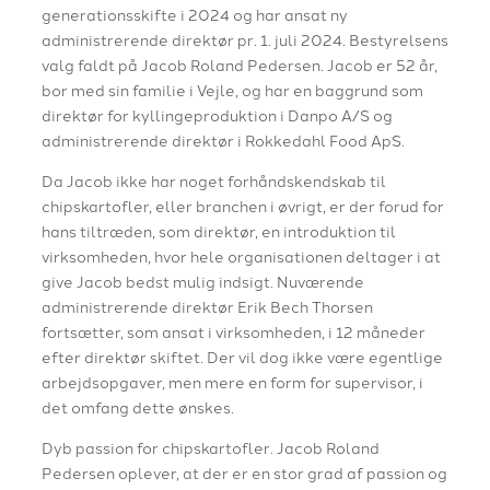
generationsskifte i 2024 og har ansat ny
administrerende direktør pr. 1. juli 2024. Bestyrelsens
valg faldt på Jacob Roland Pedersen. Jacob er 52 år,
bor med sin familie i Vejle, og har en baggrund som
direktør for kyllingeproduktion i Danpo A/S og
administrerende direktør i Rokkedahl Food ApS.
Da Jacob ikke har noget forhåndskendskab til
chipskartofler, eller branchen i øvrigt, er der forud for
hans tiltræden, som direktør, en introduktion til
virksomheden, hvor hele organisationen deltager i at
give Jacob bedst mulig indsigt. Nuværende
administrerende direktør Erik Bech Thorsen
fortsætter, som ansat i virksomheden, i 12 måneder
efter direktør skiftet. Der vil dog ikke være egentlige
arbejdsopgaver, men mere en form for supervisor, i
det omfang dette ønskes.
Dyb passion for chipskartofler. Jacob Roland
Pedersen oplever, at der er en stor grad af passion og